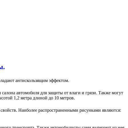
ы.
бладают антискользящим эффектом.
салона автомобиля для защиты от влаги и грязи. Также могут
сотой 1,2 метра длиной до 10 метров.
 свойств. Наиболее распространенными рисунками являются:
нного транспорта. Также автомобилисты сами вырезают из нее