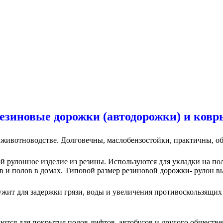
езиновые дорожки (автодорожки) и ковр
 животноводстве. Долговечны, маслобензостойки, практичны, о
рулонное изделие из резины. Используются для укладки на пол 
 и полов в домах. Типовой размер резиновой дорожки- рулон вы
жит для задержки грязи, воды и увеличения противоскользящих
тся для покрытия полов лифтов, автобусов и другого обществе