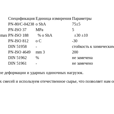
Спецификация
Единица измирения
Параметры
PN-80/C-04238
o ShA
75±5
PN-ISO 37
MPa
5
 max
PN-ISO 188
% o ShA
±30 ±10
PN-ISO 812
o C
-30
DIN 51958
-
стойкость к химически
PN-ISO 4649
mm 3
200
DIN 51962
%
не замечена
DIN 51961
-
не замечено
вие деформации и ударных одиночных нагрузок.
 смесей и используем отечественное сырье, что позволяет нам