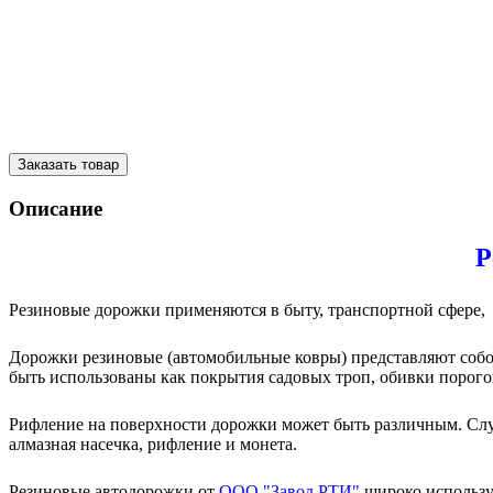
Заказать товар
Описание
Р
Резиновые дорожки применяются в быту, транспортной сфере,
Дорожки резиновые (автомобильные ковры) представляют собой 
быть использованы как покрытия садовых троп, обивки порогов
Рифление на поверхности дорожки может быть различным. Слу
алмазная насечка, рифление и монета.
Резиновые автодорожки от
ООО "Завод РТИ"
широко использую